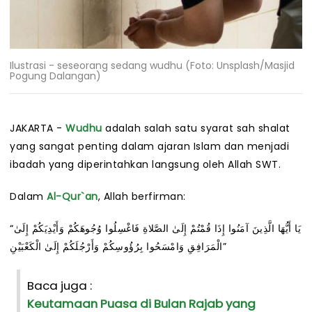
Ilustrasi - seseorang sedang wudhu (Foto: Unsplash/Masjid
Pogung Dalangan)
JAKARTA -
Wudhu
adalah salah satu syarat sah shalat
yang sangat penting dalam ajaran Islam dan menjadi
ibadah yang diperintahkan langsung oleh Allah SWT.
Dalam
Al-Qur`an
, Allah berfirman:
“يَا أَيُّهَا الَّذِينَ آمَنُوا إِذَا قُمْتُمْ إِلَىٰ الصَّلاةِ فَاغْسِلُوا وُجُوهَكُمْ وَأَيْدِيَكُمْ إِلَىٰ
الْمَرَافِقِ وَامْسَحُوا بِرُؤُوسِكُمْ وَأَرْجُلَكُمْ إِلَىٰ الْكَعْبَيْنِ”
Baca juga :
Keutamaan Puasa di Bulan Rajab yang