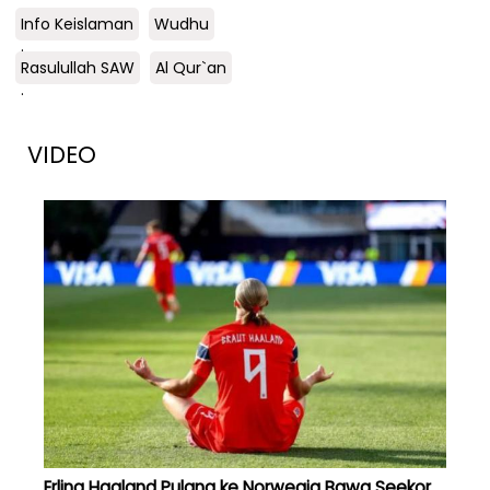
Info Keislaman
Wudhu
.
Rasulullah SAW
Al Qur`an
.
VIDEO
Erling Haaland Pulang ke Norwegia Bawa Seekor