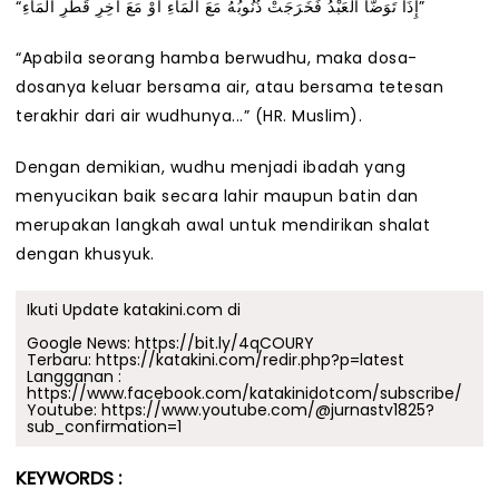
“إِذَا تَوَضَّأَ العَبْدُ فَخَرَجَتْ ذُنُوبُهُ مَعَ الْمَاءِ أَوْ مَعَ آخِرِ قَطْرِ الْمَاءِ”
“Apabila seorang hamba berwudhu, maka dosa-
dosanya keluar bersama air, atau bersama tetesan
terakhir dari air wudhunya...” (HR. Muslim).
Dengan demikian, wudhu menjadi ibadah yang
menyucikan baik secara lahir maupun batin dan
merupakan langkah awal untuk mendirikan shalat
dengan khusyuk.
Ikuti Update katakini.com di
Google News:
https://bit.ly/4qCOURY
Terbaru:
https://katakini.com/redir.php?p=latest
Langganan :
https://www.facebook.com/katakinidotcom/subscribe/
Youtube:
https://www.youtube.com/@jurnastv1825?
sub_confirmation=1
KEYWORDS :