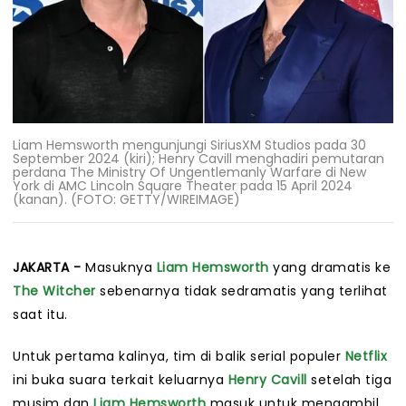
Liam Hemsworth mengunjungi SiriusXM Studios pada 30
September 2024 (kiri); Henry Cavill menghadiri pemutaran
perdana The Ministry Of Ungentlemanly Warfare di New
York di AMC Lincoln Square Theater pada 15 April 2024
(kanan). (FOTO: GETTY/WIREIMAGE)
JAKARTA -
Masuknya
Liam Hemsworth
yang dramatis ke
The Witcher
sebenarnya tidak sedramatis yang terlihat
saat itu.
Untuk pertama kalinya, tim di balik serial populer
Netflix
ini buka suara terkait keluarnya
Henry Cavill
setelah tiga
musim dan
Liam Hemsworth
masuk untuk mengambil