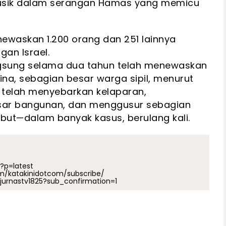
l musik dalam serangan Hamas yang memicu
ewaskan 1.200 orang dan 251 lainnya
gan Israel.
ngsung selama dua tahun telah menewaskan
tina, sebagian besar warga sipil, menurut
 telah menyebarkan kelaparan,
ar bangunan, dan menggusur sebagian
but—dalam banyak kasus, berulang kali.
p?p=latest
m/katakinidotcom/subscribe/
urnastv1825?sub_confirmation=1