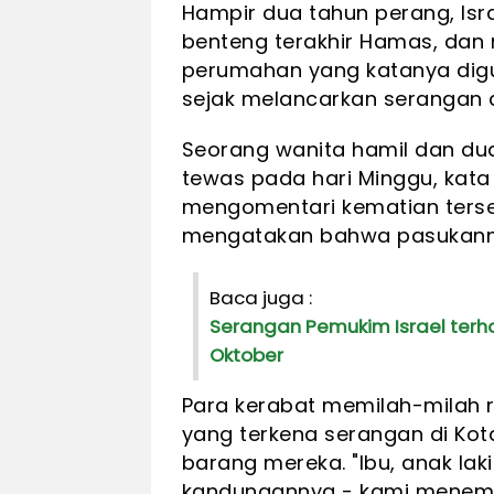
Hampir dua tahun perang, Is
benteng terakhir Hamas, dan 
perumahan yang katanya digu
sejak melancarkan serangan dar
Seorang wanita hamil dan du
tewas pada hari Minggu, kata 
mengomentari kematian ters
mengatakan bahwa pasukanny
Baca juga :
Serangan Pemukim Israel ter
Oktober
Para kerabat memilah-milah 
yang terkena serangan di K
barang mereka. "Ibu, anak lak
kandungannya - kami menemu