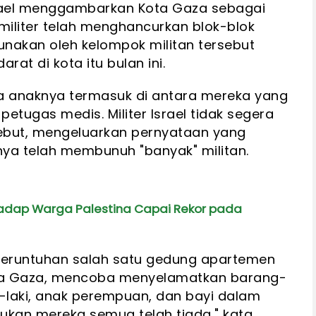
rael menggambarkan Kota Gaza sebagai
militer telah menghancurkan blok-blok
nakan oleh kelompok militan tersebut
at di kota itu bulan ini.
a anaknya termasuk di antara mereka yang
petugas medis. Militer Israel tidak segera
ebut, mengeluarkan pernyataan yang
a telah membunuh "banyak" militan.
hadap Warga Palestina Capai Rekor pada
reruntuhan salah satu gedung apartemen
ota Gaza, mencoba menyelamatkan barang-
i-laki, anak perempuan, dan bayi dalam
kan mereka semua telah tiada," kata