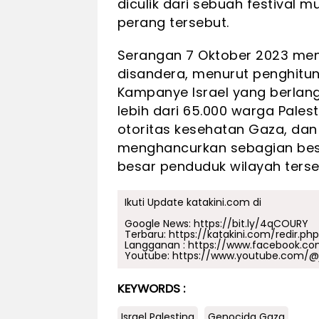
diculik dari sebuah festiva
perang tersebut.
Serangan 7 Oktober 2023 men
disandera, menurut penghitun
Kampanye Israel yang berla
lebih dari 65.000 warga Pales
otoritas kesehatan Gaza, dan
menghancurkan sebagian bes
besar penduduk wilayah terse
Ikuti Update katakini.com di
Google News:
https://bit.ly/4qCOURY
Terbaru:
https://katakini.com/redir.ph
Langganan :
https://www.facebook.co
Youtube:
https://www.youtube.com/@j
KEYWORDS :
Israel Palestina
Genocida Gaza