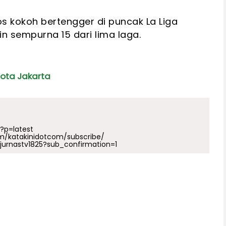
cos kokoh bertengger di puncak La Liga
 sempurna 15 dari lima laga.
Kota Jakarta
p?p=latest
m/katakinidotcom/subscribe/
urnastv1825?sub_confirmation=1