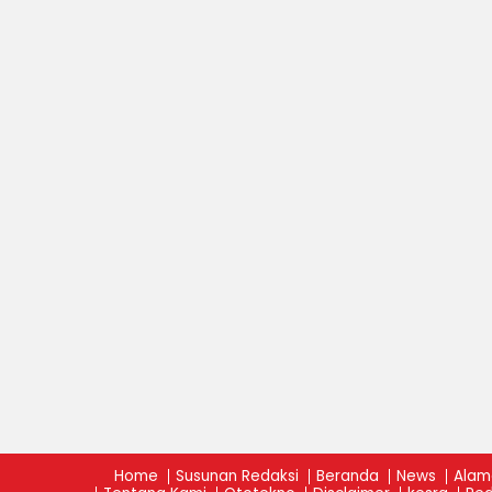
Home
Susunan Redaksi
Beranda
News
Alam