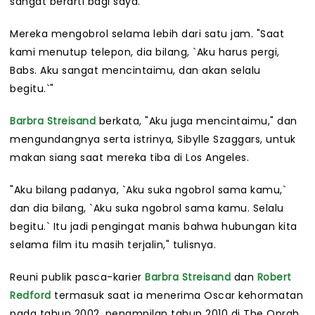
sangat berarti bagi saya."
Mereka mengobrol selama lebih dari satu jam. "Saat
kami menutup telepon, dia bilang, `Aku harus pergi,
Babs. Aku sangat mencintaimu, dan akan selalu
begitu.`"
Barbra Streisand
berkata, "Aku juga mencintaimu," dan
mengundangnya serta istrinya, Sibylle Szaggars, untuk
makan siang saat mereka tiba di Los Angeles.
"Aku bilang padanya, `Aku suka ngobrol sama kamu,`
dan dia bilang, `Aku suka ngobrol sama kamu. Selalu
begitu.` Itu jadi pengingat manis bahwa hubungan kita
selama film itu masih terjalin," tulisnya.
Reuni publik pasca-karier
Barbra Streisand
dan
Robert
Redford
termasuk saat ia menerima Oscar kehormatan
pada tahun 2002, penampilan tahun 2010 di The Oprah