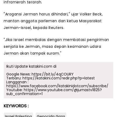
inframerah terarah.
"Arogansi Jerman harus dihindari," ujar Volker Beck,
mantan anggota parlemen dan ketua Masyarakat
Jerman-Israel, kepada Reuters.
"Jika Israel membalas dengan membatasi pengiriman
senjata ke Jerman, masa depan keamanan udara
Jerman akan tampak suram."
Ikuti Update katakini.com di
Google News:
https://bit.ly/4qCOURY
Terbaru:
https://katakini.com/redir.php?p=latest
Langganan :
https://www.facebook.com/katakinidotcom/subscribe/
Youtube:
https://www.youtube.com/@jurnastv1825?
sub_confirmation=1
KEYWORDS :
Israel Palestina
Genocida Gaza