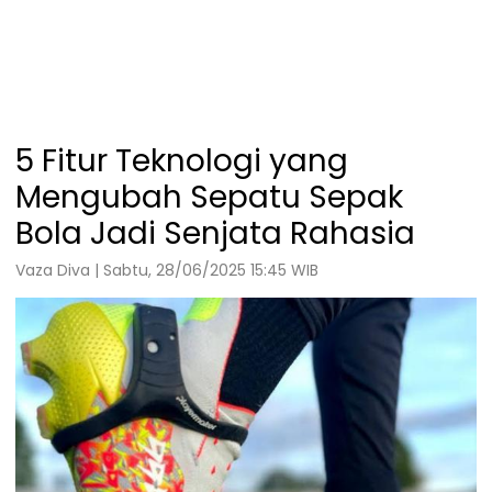
5 Fitur Teknologi yang
Mengubah Sepatu Sepak
Bola Jadi Senjata Rahasia
Vaza Diva | Sabtu, 28/06/2025 15:45 WIB