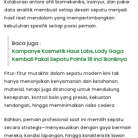
Kolaborasi antara ahli biomekanika, insinyur, dan pakar
data analitik membuat setiap desain sepatu menjadi
hasil riset mendalam yang mempertimbangkan
kebutuhan spesifik setiap posisi pemain.
Baca juga :
Kampanye Kosmetik Haus Labs, Lady Gaga
Kembali Pakai Sepatu Pointe 18 Inci Ikoniknya
Fitur-fitur mutakhir dalam sepatu modern kini tak
hanya menonjolkan kenyamanan dan ketahanan
material, tetapi juga dirancang untuk mendukung
kecepatan, kontrol bola yang presisi, kekuatan
tendangan, hingga meminimalkan risiko cedera.
Bahkan, pemain profesional saat ini memilih sepatu
secara strategis—menyesuaikan dengan gaya bermain
mereka, kondisi lapangan, hingga karakteristik lawan