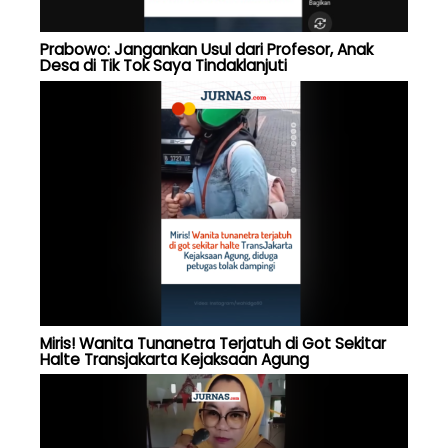
Prabowo: Jangankan Usul dari Profesor, Anak
Desa di Tik Tok Saya Tindaklanjuti
Miris! Wanita Tunanetra Terjatuh di Got Sekitar
Halte Transjakarta Kejaksaan Agung