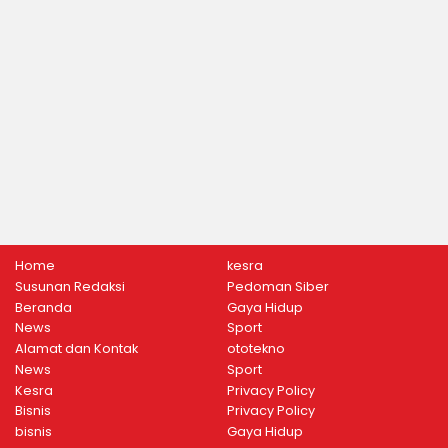
Home
kesra
Susunan Redaksi
Pedoman Siber
Beranda
Gaya Hidup
News
Sport
Alamat dan Kontak
ototekno
News
Sport
Kesra
Privacy Policy
Bisnis
Privacy Policy
bisnis
Gaya Hidup