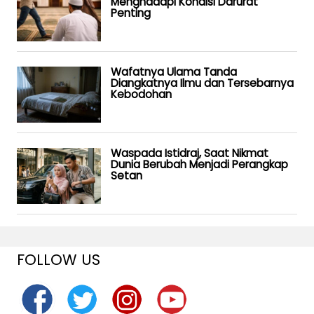
Menghadapi Kondisi Darurat
Penting
Wafatnya Ulama Tanda
Diangkatnya Ilmu dan Tersebarnya
Kebodohan
Waspada Istidraj, Saat Nikmat
Dunia Berubah Menjadi Perangkap
Setan
FOLLOW US