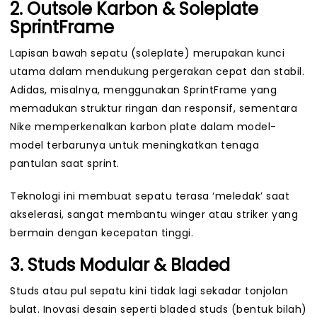
2. Outsole Karbon & Soleplate
SprintFrame
Lapisan bawah sepatu (soleplate) merupakan kunci
utama dalam mendukung pergerakan cepat dan stabil.
Adidas, misalnya, menggunakan SprintFrame yang
memadukan struktur ringan dan responsif, sementara
Nike memperkenalkan karbon plate dalam model-
model terbarunya untuk meningkatkan tenaga
pantulan saat sprint.
Teknologi ini membuat sepatu terasa ‘meledak’ saat
akselerasi, sangat membantu winger atau striker yang
bermain dengan kecepatan tinggi.
3. Studs Modular & Bladed
Studs atau pul sepatu kini tidak lagi sekadar tonjolan
bulat. Inovasi desain seperti bladed studs (bentuk bilah)