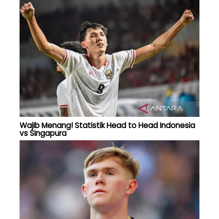
Wajib Menang! Statistik Head to Head Indonesia
vs Singapura