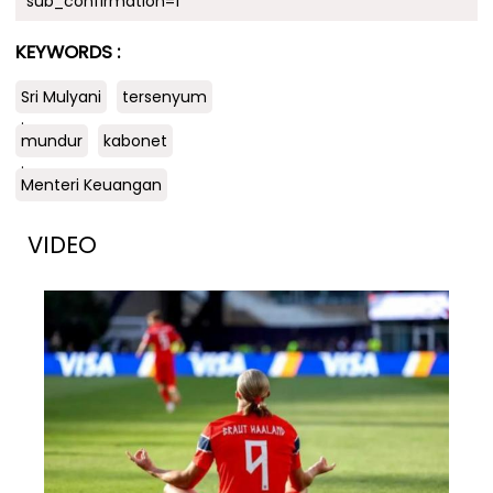
sub_confirmation=1
KEYWORDS :
Sri Mulyani
tersenyum
.
mundur
kabonet
.
Menteri Keuangan
VIDEO