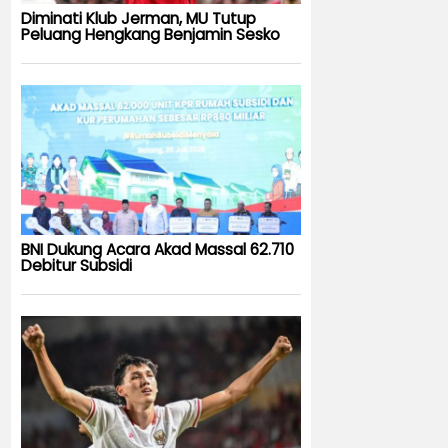
Diminati Klub Jerman, MU Tutup
Peluang Hengkang Benjamin Sesko
BNI Dukung Acara Akad Massal 62.710
Debitur Subsidi