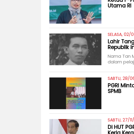
Ketua F-P
Utama RI
SELASA, 02/
Lahir Tan
Republik 
Nama Tan M
dalam pelaj
SABTU, 28/06
PGRI Mint
SPMB
SABTU, 27/11
Di HUT PGR
Kerja Ker