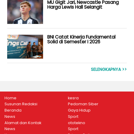
MU Gigit Jari, Newcastle Pasang
Harga Lewis Hall Selangit
BNI Catat Kinerja Fundamental
Solid di Semester I 2026
SELENGKAPNYA >>
Home
kesra
Susunan Redaksi
Pedoman Siber
Beranda
Gaya Hidup
News
Sport
Alamat dan Kontak
ototekno
News
Sport