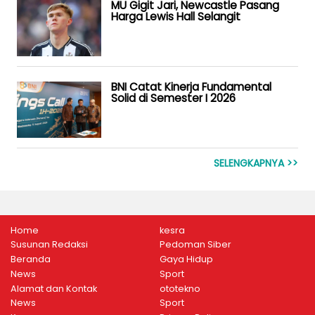
MU Gigit Jari, Newcastle Pasang
Harga Lewis Hall Selangit
BNI Catat Kinerja Fundamental
Solid di Semester I 2026
SELENGKAPNYA >>
Home
kesra
Susunan Redaksi
Pedoman Siber
Beranda
Gaya Hidup
News
Sport
Alamat dan Kontak
ototekno
News
Sport