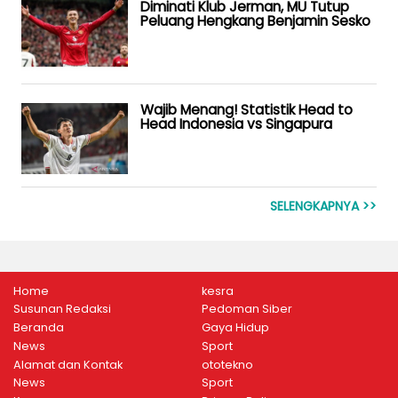
Diminati Klub Jerman, MU Tutup
Peluang Hengkang Benjamin Sesko
Wajib Menang! Statistik Head to
Head Indonesia vs Singapura
SELENGKAPNYA >>
Home
kesra
Susunan Redaksi
Pedoman Siber
Beranda
Gaya Hidup
News
Sport
Alamat dan Kontak
ototekno
News
Sport