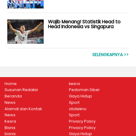
Wajib Menang! Statistik Head to
Head Indonesia vs Singapura
SELENGKAPNYA >>
Home
kesra
Susunan Redaksi
Pedoman Siber
Beranda
Gaya Hidup
News
Sport
Alamat dan Kontak
ototekno
News
Sport
Kesra
Privacy Policy
Bisnis
Privacy Policy
bisnis
Gaya Hidup