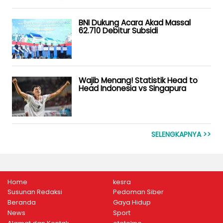
BNI Dukung Acara Akad Massal
62.710 Debitur Subsidi
Wajib Menang! Statistik Head to
Head Indonesia vs Singapura
SELENGKAPNYA >>
Home
kesra
Susunan Redaksi
Pedoman Siber
Beranda
Gaya Hidup
News
Sport