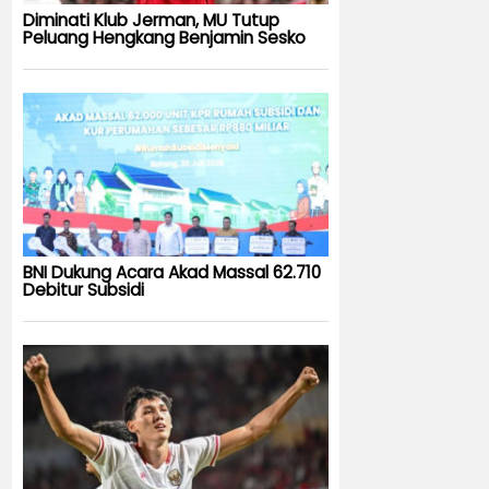
Diminati Klub Jerman, MU Tutup
Peluang Hengkang Benjamin Sesko
BNI Dukung Acara Akad Massal 62.710
Debitur Subsidi