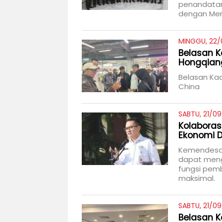
penandatan
dengan Men
MINGGU, 22/0
Belasan K
Hongqian
Belasan Kad
China
SABTU, 21/09
Kolabora
Ekonomi 
Kemendesa 
dapat meng
fungsi pem
maksimal.
SABTU, 21/0
Belasan K