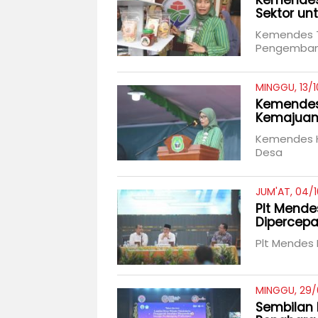
Kemendes
Sektor u
Kemendes T
Pengemban
MINGGU, 13/1
Kemendes 
Kemajuan
Kemendes H
Desa
JUM'AT, 04/1
Plt Mende
Dipercepa
Plt Mendes
MINGGU, 29/
Sembilan