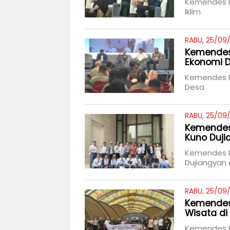
Kemendes P
Iklim
RABU, 25/09/
Kemendes
Ekonomi 
Kemendes P
Desa
RABU, 25/09
Kemendes 
Kuno Duji
Kemendes PD
Dujiangyan 
RABU, 25/09
Kemendes 
Wisata d
Kemendes P