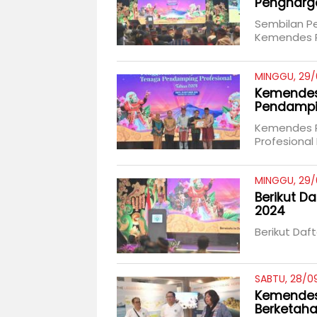
Pengharg
Sembilan P
Kemendes 
MINGGU, 29/
Kemendes
Pendampin
Kemendes P
Profesional 
MINGGU, 29/
Berikut 
2024
Berikut Da
SABTU, 28/09
Kemendes
Berketaha