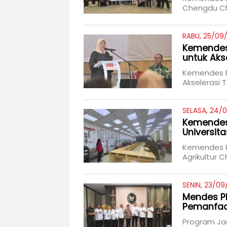
Chengdu C
RABU, 25/09
Kemendes
untuk Aks
Kemendes P
Akselerasi 
SELASA, 24/
Kemendes 
Universita
Kemendes PD
Agrikultur C
SENIN, 23/09
Mendes P
Pemanfaa
Program Jag