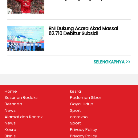
BNI Dukung Acara Akad Massal
62.710 Debitur Subsidi
SELENGKAPNYA >>
Home
kesra
Susunan Redaksi
Pedoman Siber
Beranda
Gaya Hidup
News
Sport
Alamat dan Kontak
ototekno
News
Sport
Kesra
Privacy Policy
Bisnis
Privacy Policy