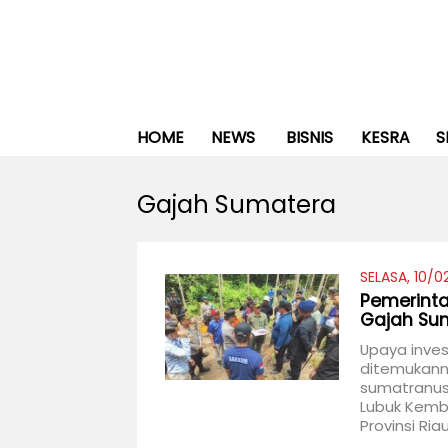
HOME
NEWS
BISNIS
KESRA
S
Gajah Sumatera
SELASA, 10/0
Pemerinta
Gajah Sum
Upaya inves
ditemukann
sumatranus)
Lubuk Kemb
Provinsi Ria