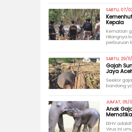
SABTU, 07/0
Kemenhut 
Kepala
Kematian ga
Hilangnya b
perburuan li
SABTU, 29/11
Gajah Sum
Jaya Ace
Seekor gaja
bandang ya
JUM'AT, 05/0
Anak Gaja
Mematik
EEHV adalah
Virus ini u