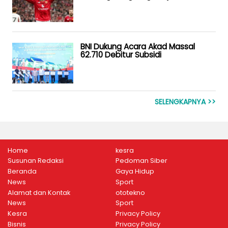
BNI Dukung Acara Akad Massal
62.710 Debitur Subsidi
SELENGKAPNYA >>
Home
kesra
Susunan Redaksi
Pedoman Siber
Beranda
Gaya Hidup
News
Sport
Alamat dan Kontak
ototekno
News
Sport
Kesra
Privacy Policy
Bisnis
Privacy Policy