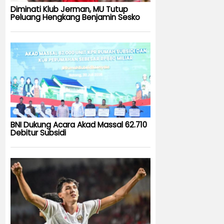
Diminati Klub Jerman, MU Tutup
Peluang Hengkang Benjamin Sesko
BNI Dukung Acara Akad Massal 62.710
Debitur Subsidi