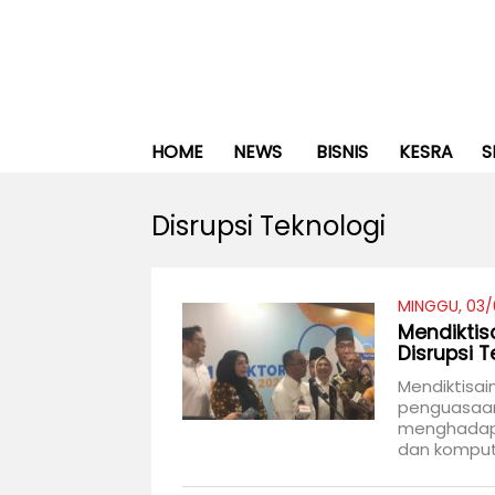
HOME
NEWS
BISNIS
KESRA
S
Disrupsi Teknologi
MINGGU, 03/
Mendiktis
Disrupsi T
Mendiktisai
penguasaan
menghadapi 
dan komput