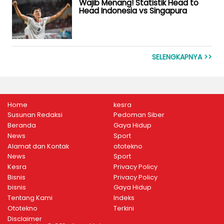
Wajib Menang! Statistik Head to
Head Indonesia vs Singapura
SELENGKAPNYA >>
Home
kesra
Susunan Redaksi
Pedoman Siber
Beranda
Gaya Hidup
News
Sport
Alamat dan Kontak
ototekno
News
Sport
Kesra
Privacy Policy
Bisnis
Privacy Policy
bisnis
Gaya Hidup
Tentang Kami
Indeks
Ototekno
Terkini
Disclaimer