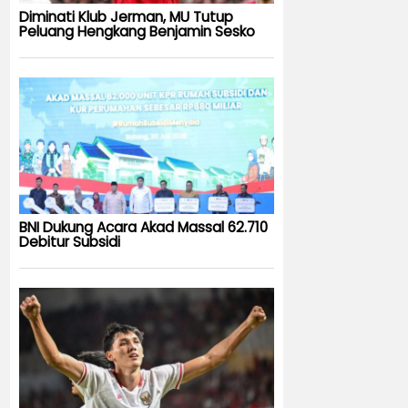
Diminati Klub Jerman, MU Tutup
Peluang Hengkang Benjamin Sesko
BNI Dukung Acara Akad Massal 62.710
Debitur Subsidi