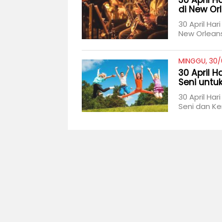
30 April H
di New Or
30 April Har
New Orleans
MINGGU, 30/
30 April 
Seni untu
30 April Ha
Seni dan Ke