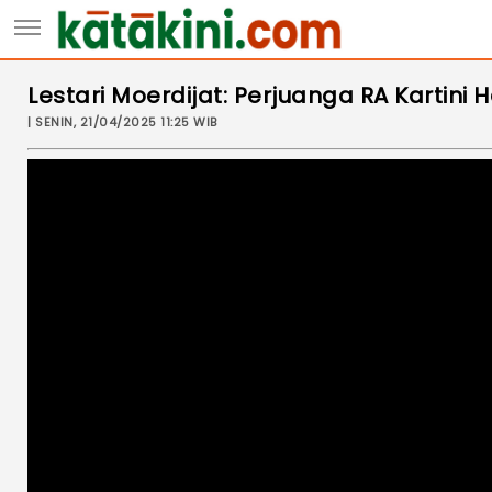
Lestari Moerdijat: Perjuanga RA Kartin
| SENIN, 21/04/2025 11:25 WIB