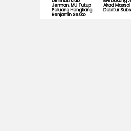
Diminati Klub
BNI Dukung 
Jerman, MU Tutup
Akad Massal 
Peluang Hengkang
Debitur Subs
Benjamin Sesko