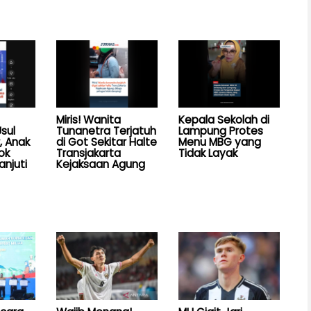
Miris! Wanita
Kepala Sekolah di
sul
Tunanetra Terjatuh
Lampung Protes
, Anak
di Got Sekitar Halte
Menu MBG yang
ok
Transjakarta
Tidak Layak
anjuti
Kejaksaan Agung