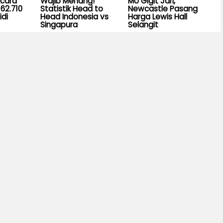
Acara
Wajib Menang!
MU Gigit Jari,
62.710
Statistik Head to
Newcastle Pasang
idi
Head Indonesia vs
Harga Lewis Hall
Singapura
Selangit