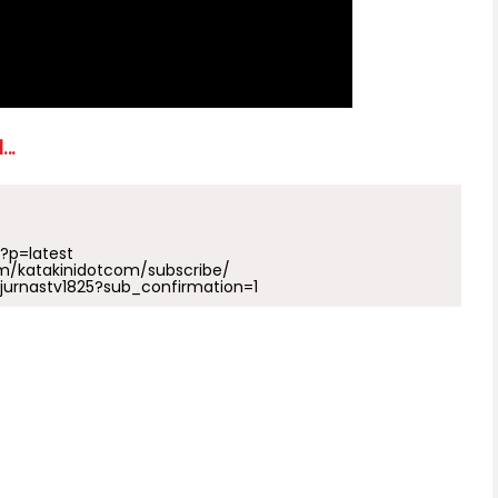
...
p?p=latest
m/katakinidotcom/subscribe/
urnastv1825?sub_confirmation=1