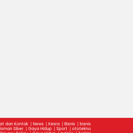
at dan Kontak
News
Kesra
Bisnis
bisnis
oman Siber
Gaya Hidup
Sport
ototekno