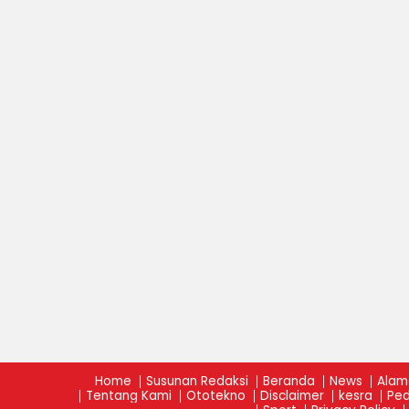
Home
Susunan Redaksi
Beranda
News
Alam
Tentang Kami
Ototekno
Disclaimer
kesra
Ped