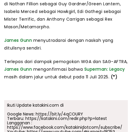
di Nathan Fillion sebagai Guy Gardner/Green Lantern,
Isabela Merced sebagai Hawkgirl, Edi Gathegi sebagai
Mister Terrific, dan Anthony Carrigan sebagai Rex
Mason/Metamorpho.
James Gunn
menyutradarai dengan naskah yang
ditulisnya sendiri.
Terlepas dari dampak pemogokan WGA dan SAG-AFTRA,
James Gunn
mengonfirmasi bahwa
Superman: Legacy
masih dalam jalur untuk debut pada 11 Juli 2025.
(*)
Ikuti Update katakini.com di
Google News:
https://bit.ly/4qCOURY
Terbaru:
https://katakini.com/redir.php?p=latest
Langganan :
https://www.facebook.com/katakinidotcom/subscribe/
Youtube:
https://www.youtube.com/@jurnastv1825?