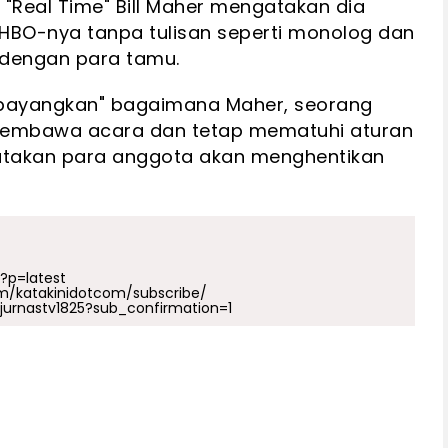
"Real Time" Bill Maher mengatakan dia
BO-nya tanpa tulisan seperti monolog dan
 dengan para tamu.
bayangkan" bagaimana Maher, seorang
pembawa acara dan tetap mematuhi aturan
atakan para anggota akan menghentikan
p?p=latest
m/katakinidotcom/subscribe/
urnastv1825?sub_confirmation=1