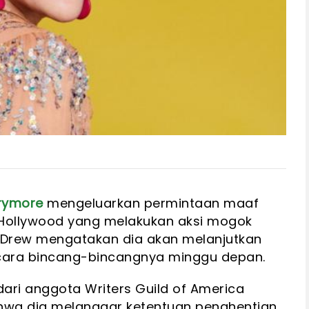
rymore
mengeluarkan permintaan maaf
s Hollywood yang melakukan aksi mogok
i Drew mengatakan dia akan melanjutkan
cara bincang-bincangnya minggu depan.
ri anggota Writers Guild of America
wa dia melanggar ketentuan penghentian