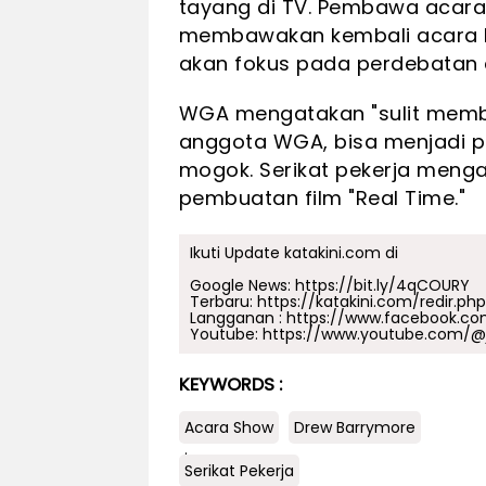
tayang di TV. Pembawa acara 
membawakan kembali acara H
akan fokus pada perdebatan
WGA mengatakan "sulit mem
anggota WGA, bisa menjadi 
mogok. Serikat pekerja meng
pembuatan film "Real Time."
Ikuti Update katakini.com di
Google News:
https://bit.ly/4qCOURY
Terbaru:
https://katakini.com/redir.ph
Langganan :
https://www.facebook.co
Youtube:
https://www.youtube.com/@j
KEYWORDS :
Acara Show
Drew Barrymore
.
Serikat Pekerja