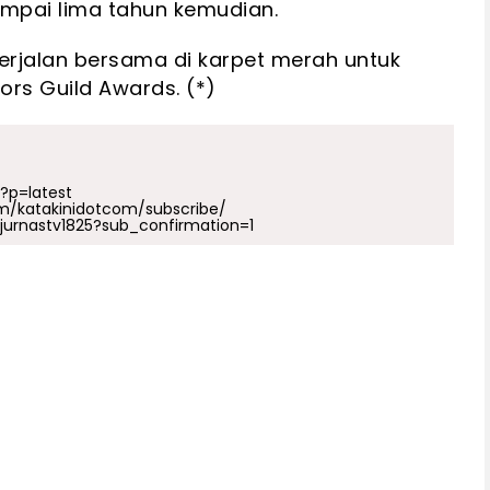
mpai lima tahun kemudian.
erjalan bersama di karpet merah untuk
ors Guild Awards. (*)
p?p=latest
m/katakinidotcom/subscribe/
urnastv1825?sub_confirmation=1