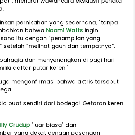
pot", menurut wawancara eksklusif penata
d.
nkan pernikahan yang sederhana, `tanpa
nambahkan bahwa
Naomi Watts
ingin
sana itu dengan “penampilan yang
 setelah “melihat gaun dan tempatnya”.
 bahagia dan menyenangkan di pagi hari
liki daftar putar keren."
uga mengonfirmasi bahwa aktris tersebut
ega.
ia buat sendiri dari bodega! Getaran keren
illy Crudup
"luar biasa" dan
mber yang dekat dengan pasangan