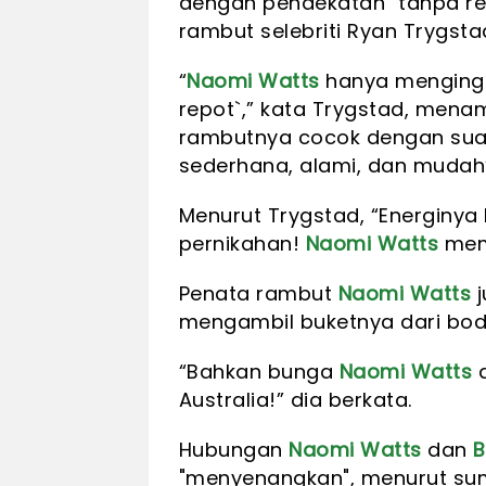
dengan pendekatan "tanpa re
rambut selebriti Ryan Trygsta
“
Naomi Watts
hanya mengingi
repot`,” kata Trygstad, me
rambutnya cocok dengan sua
sederhana, alami, dan mudah”
Menurut Trygstad, “Energinya
pernikahan!
Naomi Watts
memi
Penata rambut
Naomi Watts
j
mengambil buketnya dari bod
“Bahkan bunga
Naomi Watts
d
Australia!” dia berkata.
Hubungan
Naomi Watts
dan
B
"menyenangkan", menurut su