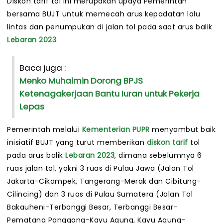
Diskon tarif tol ini merupakan upaya Pemerintah
bersama BUJT untuk memecah arus kepadatan lalu
lintas dan penumpukan di jalan tol pada saat arus balik
Lebaran 2023
.
Baca juga :
Menko Muhaimin Dorong BPJS
Ketenagakerjaan Bantu Iuran untuk Pekerja
Lepas
Pemerintah melalui
Kementerian PUPR
menyambut baik
inisiatif BUJT yang turut memberikan
diskon tarif
tol
pada arus balik
Lebaran 2023
, dimana sebelumnya 6
ruas jalan tol, yakni 3 ruas di Pulau Jawa (Jalan Tol
Jakarta-Cikampek, Tangerang-Merak dan Cibitung-
Cilincing) dan 3 ruas di Pulau Sumatera (Jalan Tol
Bakauheni-Terbanggi Besar, Terbanggi Besar-
Pematang Panggang-Kayu Agung, Kayu Agung-