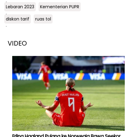
.
Lebaran 2023
Kementerian PUPR
.
diskon tarif
ruas tol
.
VIDEO
Erling Haaland Pulang ke Norwegia Bawa Seekor