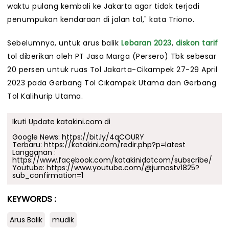
waktu pulang kembali ke Jakarta agar tidak terjadi
penumpukan kendaraan di jalan tol," kata Triono.
Sebelumnya, untuk arus balik
Lebaran 2023
,
diskon tarif
tol diberikan oleh PT Jasa Marga (Persero) Tbk sebesar
20 persen untuk ruas Tol Jakarta-Cikampek 27-29 April
2023 pada Gerbang Tol Cikampek Utama dan Gerbang
Tol Kalihurip Utama.
Ikuti Update katakini.com di
Google News:
https://bit.ly/4qCOURY
Terbaru:
https://katakini.com/redir.php?p=latest
Langganan :
https://www.facebook.com/katakinidotcom/subscribe/
Youtube:
https://www.youtube.com/@jurnastv1825?
sub_confirmation=1
KEYWORDS :
Arus Balik
mudik