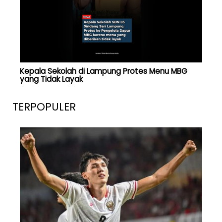
Kepala Sekolah di Lampung Protes Menu MBG
yang Tidak Layak
TERPOPULER