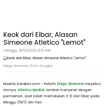
Keok dari Eibar, Alasan
Simeone Atletico "Lemot"
| Minggu, 19/01/2020 12:51 WIB
Diego Simeone (foto: Google)
Madrid, Katakini.com - Pelatih
Diego Simeone
meyebut
timnya,
Atletico Madrid
, lambat menyetel dengan
permainan, saat kalah memalukan 2-0 dari Eibar pada
Minggu (19/1) dini hari.