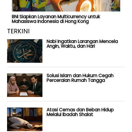
BNI Siapkan Layanan Multicurrency untuk
Mahasiswa Indonesia di Hong Kong
TERKINI
Nabi Ingatkan Larangan Mencela
Angin, Waktu, dan Hari
Solusi Islam dan Hukum Cegah
Perceraian Rumah Tangga
Atasi Cemas dan Beban Hidup
Melalui Ibadah Shalat