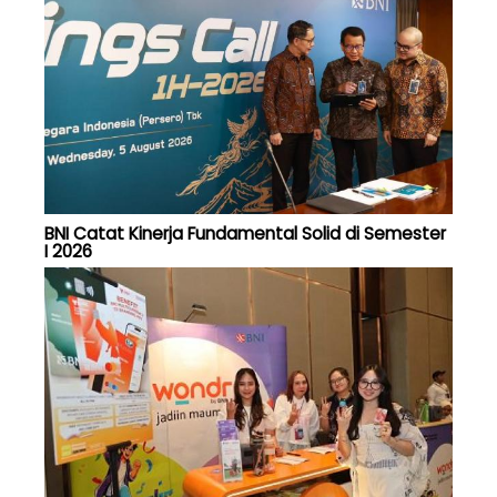
BNI Catat Kinerja Fundamental Solid di Semester
I 2026