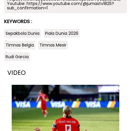
Youtube:
https://www.youtube.com/@jurnastv1825?
sub_confirmation=1
KEYWORDS :
Sepakbola Dunia
Piala Dunia 2026
.
Timnas Belgia
Timnas Mesir
.
Rudi Garcia
VIDEO