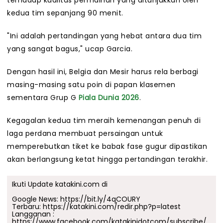
terhadap kualitas permainan yang ditunjukkan oleh
kedua tim sepanjang 90 menit.
"Ini adalah pertandingan yang hebat antara dua tim
yang sangat bagus," ucap Garcia.
Dengan hasil ini, Belgia dan Mesir harus rela berbagi
masing-masing satu poin di papan klasemen
sementara Grup G
Piala Dunia 2026
.
Kegagalan kedua tim meraih kemenangan penuh di
laga perdana membuat persaingan untuk
memperebutkan tiket ke babak fase gugur dipastikan
akan berlangsung ketat hingga pertandingan terakhir.
Ikuti Update katakini.com di
Google News:
https://bit.ly/4qCOURY
Terbaru:
https://katakini.com/redir.php?p=latest
Langganan :
https://www.facebook.com/katakinidotcom/subscribe/