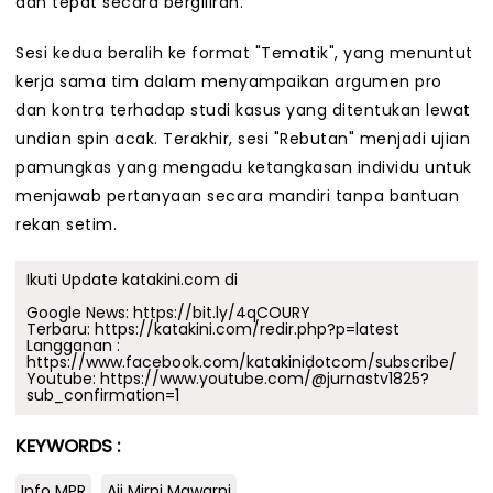
dan tepat secara bergiliran.
Sesi kedua beralih ke format "Tematik", yang menuntut
kerja sama tim dalam menyampaikan argumen pro
dan kontra terhadap studi kasus yang ditentukan lewat
undian spin acak. Terakhir, sesi "Rebutan" menjadi ujian
pamungkas yang mengadu ketangkasan individu untuk
menjawab pertanyaan secara mandiri tanpa bantuan
rekan setim.
Ikuti Update katakini.com di
Google News:
https://bit.ly/4qCOURY
Terbaru:
https://katakini.com/redir.php?p=latest
Langganan :
https://www.facebook.com/katakinidotcom/subscribe/
Youtube:
https://www.youtube.com/@jurnastv1825?
sub_confirmation=1
KEYWORDS :
Info MPR
Aji Mirni Mawarni