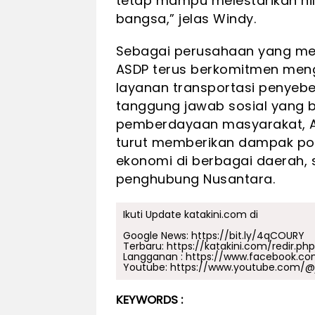
tetap mampu melestarikan nil
bangsa,” jelas Windy.
Sebagai perusahaan yang men
ASDP terus berkomitmen men
layanan transportasi penyebe
tanggung jawab sosial yang b
pemberdayaan masyarakat, A
turut memberikan dampak pos
ekonomi di berbagai daerah,
penghubung Nusantara.
Ikuti Update katakini.com di
Google News:
https://bit.ly/4qCOURY
Terbaru:
https://katakini.com/redir.ph
Langganan :
https://www.facebook.co
Youtube:
https://www.youtube.com/@j
KEYWORDS :