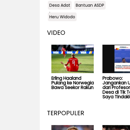
Desa Adat
Bantuan ASDP
.
Heru Widodo
VIDEO
Erling Haaland
Prabowo:
Pulang ke Norwegia
Jangankan U
Bawa Seekor Rakun
dari Profesor
Desa di Tik T
Saya Tindakl
TERPOPULER