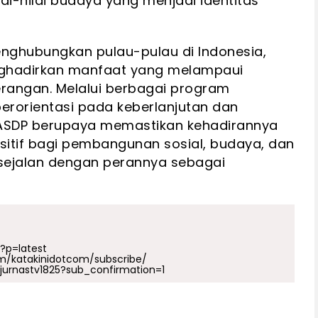
ai-nilai budaya yang menjadi identitas
ghubungkan pulau-pulau di Indonesia,
ghadirkan manfaat yang melampaui
rangan. Melalui berbagai program
erorientasi pada keberlanjutan dan
SDP berupaya memastikan kehadirannya
itif bagi pembangunan sosial, budaya, dan
 sejalan dengan perannya sebagai
p?p=latest
m/katakinidotcom/subscribe/
urnastv1825?sub_confirmation=1