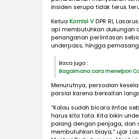
insiden serupa tidak terus ter
Ketua
Komisi V
DPR RI, Lasaru
api membutuhkan dukungan a
penanganan perlintasan sebi
underpass, hingga pemasanga
Baca juga :
Bagaimana cara menelpon Cal
Menurutnya, persoalan kesela
parsial karena berkaitan lan
“Kalau sudah bicara lintas se
harus kita tata. Kita bikin und
palang dengan penjaga, dan s
membutuhkan biaya,” ujar La