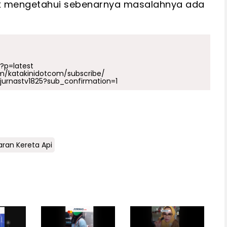
tuk mengetahui sebenarnya masalahnya ada
p?p=latest
m/katakinidotcom/subscribe/
urnastv1825?sub_confirmation=1
aran Kereta Api