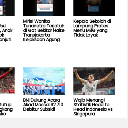
Miris! Wanita
Kepala Sekolah di
sul
Tunanetra Terjatuh
Lampung Protes
, Anak
di Got Sekitar Halte
Menu MBG yang
ok
Transjakarta
Tidak Layak
anjuti
Kejaksaan Agung
b
BNI Dukung Acara
Wajib Menang!
Tutup
Akad Massal 62.710
Statistik Head to
ngkang
Debitur Subsidi
Head Indonesia vs
sko
Singapura