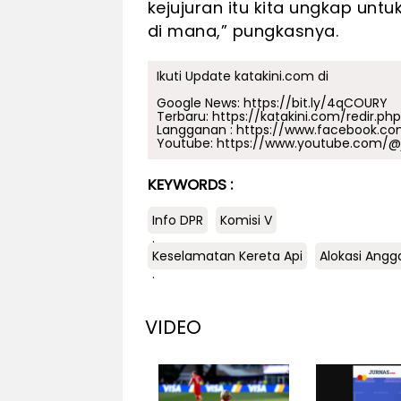
kejujuran itu kita ungkap un
di mana,” pungkasnya.
Ikuti Update katakini.com di
Google News:
https://bit.ly/4qCOURY
Terbaru:
https://katakini.com/redir.ph
Langganan :
https://www.facebook.co
Youtube:
https://www.youtube.com/@j
KEYWORDS :
Info DPR
Komisi V
.
Keselamatan Kereta Api
Alokasi Angg
.
VIDEO