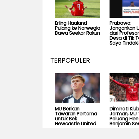
Erling Haaland
Prabowo:
Pulang ke Norwegia
Jangankan U
Bawa Seekor Rakun
dari Profesor
Desa di Tik T
Saya Tindakl
TERPOPULER
MU Berikan
Diminati Klu
Tawaran Pertama
Jerman, MU 
untuk Bek
Peluang He
Newcastle United
Benjamin Se