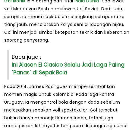
Gol ikonik
lain datang dari final
Piala Dunia
1988 lewat
voli Marco van Basten melawan Uni Soviet. Dari sudut
sempit, ia menembak bola melengkung sempurna ke
tiang jauh, menciptakan karya seni di lapangan hijau.
Gol ini menjadi simbol ketepatan teknik dan keberanian
seorang penyerang.
Baca juga :
Ini Alasan El Clasico Selalu Jadi Laga Paling
`Panas` di Sepak Bola
Pada 2014, James Rodríguez mempersembahkan
momen magis untuk Kolombia. Pada laga kontra
Uruguay, ia mengontrol bola dengan dada sebelum
melesakkan sepakan voli spektakuler. Gol tersebut
bukan hanya menonjol karena indah, tetapi juga
menegaskan lahirnya bintang baru di panggung dunia.