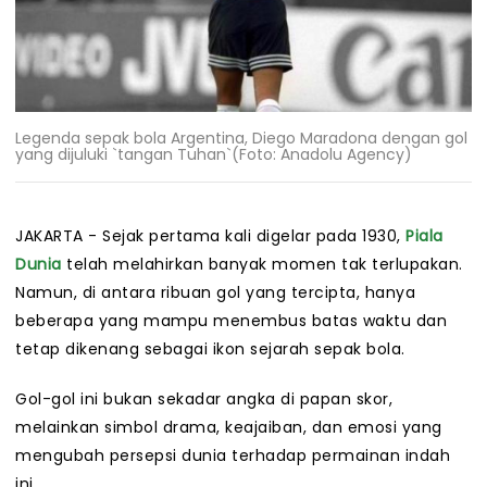
Legenda sepak bola Argentina, Diego Maradona dengan gol
yang dijuluki `tangan Tuhan`(Foto: Anadolu Agency)
JAKARTA - Sejak pertama kali digelar pada 1930,
Piala
Dunia
telah melahirkan banyak momen tak terlupakan.
Namun, di antara ribuan gol yang tercipta, hanya
beberapa yang mampu menembus batas waktu dan
tetap dikenang sebagai ikon sejarah sepak bola.
Gol-gol ini bukan sekadar angka di papan skor,
melainkan simbol drama, keajaiban, dan emosi yang
mengubah persepsi dunia terhadap permainan indah
ini.