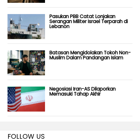
Pasukan PBB Catat Lonjakan
Serangan Militer Israel Terparah di
Lebanon
Batasan Mengidolakan Tokoh Non-
Muslim Dalam Pandangan Islam
Negosiasi Iran-AS Dilaporkan
Memasuki Tahap Akhir
FOLLOW US