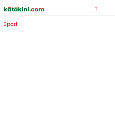
Sport