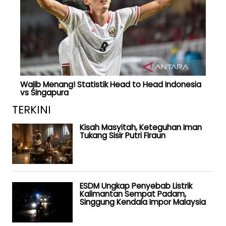
Wajib Menang! Statistik Head to Head Indonesia
vs Singapura
TERKINI
Kisah Masyitah, Keteguhan Iman
Tukang Sisir Putri Firaun
ESDM Ungkap Penyebab Listrik
Kalimantan Sempat Padam,
Singgung Kendala Impor Malaysia