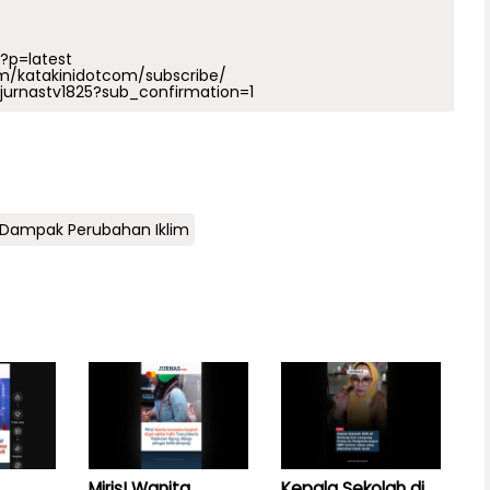
p?p=latest
m/katakinidotcom/subscribe/
urnastv1825?sub_confirmation=1
ampak Perubahan Iklim
Miris! Wanita
Kepala Sekolah di