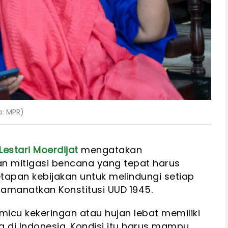
o: MPR)
Lestari Moerdijat
mengatakan
n mitigasi bencana yang tepat harus
apan kebijakan untuk melindungi setiap
iamanatkan Konstitusi UUD 1945.
micu kekeringan atau hujan lebat memiliki
 di Indonesia. Kondisi itu harus mampu