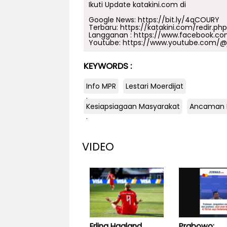
Ikuti Update katakini.com di
Google News:
https://bit.ly/4qCOURY
Terbaru:
https://katakini.com/redir.ph
Langganan :
https://www.facebook.co
Youtube:
https://www.youtube.com/@j
KEYWORDS :
Info MPR
Lestari Moerdijat
.
Kesiapsiagaan Masyarakat
Ancaman D
.
VIDEO
Erling Haaland
Prabowo: