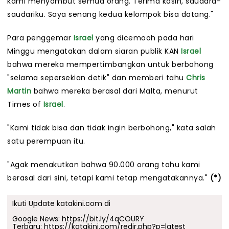
kami menyambut semua orang. Terima kasih, saudara-
saudariku. Saya senang kedua kelompok bisa datang."
Para penggemar
Israel
yang dicemooh pada hari
Minggu mengatakan dalam siaran publik KAN
Israel
bahwa mereka mempertimbangkan untuk berbohong
"selama sepersekian detik" dan memberi tahu
Chris
Martin
bahwa mereka berasal dari Malta, menurut
Times of
Israel
.
"Kami tidak bisa dan tidak ingin berbohong," kata salah
satu perempuan itu.
"Agak menakutkan bahwa 90.000 orang tahu kami
berasal dari sini, tetapi kami tetap mengatakannya."
(*)
Ikuti Update katakini.com di
Google News:
https://bit.ly/4qCOURY
Terbaru:
https://katakini.com/redir.php?p=latest