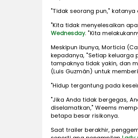
"Tidak seorang pun," katanya
"Kita tidak menyelesaikan apa
Wednesday
. "Kita melakukan
Meskipun ibunya, Morticia (C
kepadanya, "Setiap keluarg
tampaknya tidak yakin, dan
(Luis Guzmán) untuk member
"Hidup tergantung pada kese
"Jika Anda tidak bergegas, A
diselamatkan," Weems memp
betapa besar risikonya.
Saat trailer berakhir, pengg
seperti apa penampilan
Lady