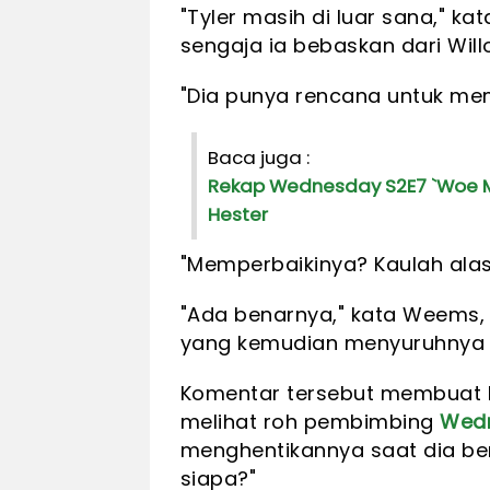
"Tyler masih di luar sana," ka
sengaja ia bebaskan dari Willow
"Dia punya rencana untuk me
Baca juga :
Rekap Wednesday S2E7 `Woe Me
Hester
"Memperbaikinya? Kaulah alas
"Ada benarnya," kata Weems,
yang kemudian menyuruhnya un
Komentar tersebut membuat En
melihat roh pembimbing
Wed
menghentikannya saat dia be
siapa?"