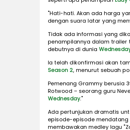
"Hati-hati. Akan ada harga ya
dengan suara latar yang me
Tidak ada informasi yang dik
penampilannya dalam trailer te
debutnya di dunia
Wednesda
Ia telah dikonfirmasi akan ta
Season 2
, menurut sebuah post
Pemenang Grammy berusia 39
Rotwood – seorang guru Nev
Wednesday
."
Ada pertunjukan dramatis un
episode-episode mendatang di
membawakan medley lagu "Zo