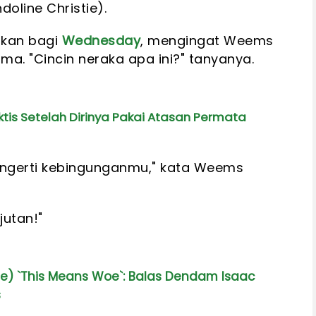
line Christie).
kan bagi
Wednesday
, mengingat Weems
ma. "Cincin neraka apa ini?" tanyanya.
ktis Setelah Dirinya Pakai Atasan Permata
mengerti kebingunganmu," kata Weems
utan!"
e) `This Means Woe`: Balas Dendam Isaac
s