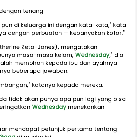
 dengan tenang.
 pun di keluarga ini dengan kata-kata," kata
nya dengan perbuatan — kebanyakan kotor."
atherine Zeta-Jones), mengatakan
a punya masa-masa kelam,
Wednesday
," dia
 malah memohon kepada ibu dan ayahnya
inya beberapa jawaban.
imbangan," katanya kepada mereka.
nda tidak akan punya apa pun lagi yang bisa
eringatkan
Wednesday
menekankan
emar mendapat petunjuk pertama tentang
 Gaga
di musim ini.