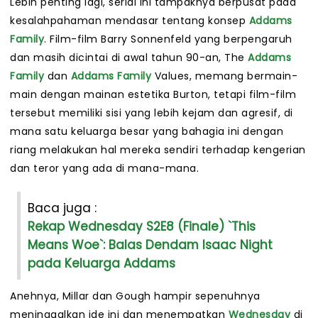
Lebih penting lagi, serial ini tampaknya berpusat pada
kesalahpahaman mendasar tentang konsep
Addams
Family
. Film-film Barry Sonnenfeld yang berpengaruh
dan masih dicintai di awal tahun 90-an, The
Addams
Family
dan
Addams Family
Values, memang bermain-
main dengan mainan estetika Burton, tetapi film-film
tersebut memiliki sisi yang lebih kejam dan agresif, di
mana satu keluarga besar yang bahagia ini dengan
riang melakukan hal mereka sendiri terhadap kengerian
dan teror yang ada di mana-mana.
Baca juga :
Rekap Wednesday S2E8 (Finale) `This
Means Woe`: Balas Dendam Isaac Night
pada Keluarga Addams
Anehnya, Millar dan Gough hampir sepenuhnya
meninggalkan ide ini dan menempatkan
Wednesday
di