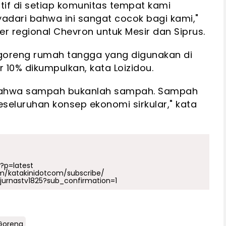
itif di setiap komunitas tempat kami
adari bahwa ini sangat cocok bagi kami,"
er regional Chevron untuk Mesir dan Siprus.
k goreng rumah tangga yang digunakan di
r 10% dikumpulkan, kata Loizidou.
 bahwa sampah bukanlah sampah. Sampah
 keseluruhan konsep ekonomi sirkular," kata
p?p=latest
m/katakinidotcom/subscribe/
urnastv1825?sub_confirmation=1
Goreng