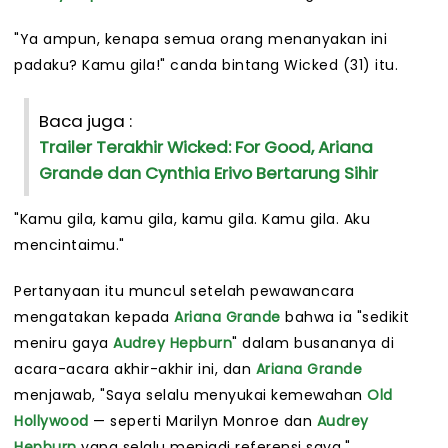
"Ya ampun, kenapa semua orang menanyakan ini
padaku? Kamu gila!" canda bintang Wicked (31) itu.
Baca juga :
Trailer Terakhir Wicked: For Good, Ariana
Grande dan Cynthia Erivo Bertarung Sihir
"Kamu gila, kamu gila, kamu gila. Kamu gila. Aku
mencintaimu."
Pertanyaan itu muncul setelah pewawancara
mengatakan kepada
Ariana Grande
bahwa ia "sedikit
meniru gaya
Audrey Hepburn
" dalam busananya di
acara-acara akhir-akhir ini, dan
Ariana Grande
menjawab, "Saya selalu menyukai kemewahan
Old
Hollywood
— seperti Marilyn Monroe dan
Audrey
Hepburn
yang selalu menjadi referensi saya."