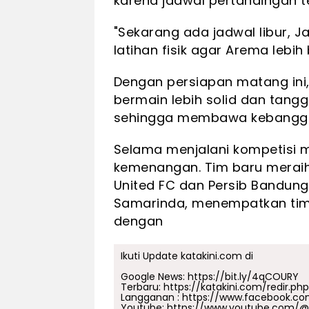
karena jadwal pertandingan terl
"Sekarang ada jadwal libur, 
latihan fisik agar Arema lebi
Dengan persiapan matang ini, 
bermain lebih solid dan tang
sehingga membawa kebangga
Selama menjalani kompetisi 
kemenangan. Tim baru meraih
United FC dan Persib Bandung
Samarinda, menempatkan tim 
dengan
Ikuti Update katakini.com di
Google News:
https://bit.ly/4qCOURY
Terbaru:
https://katakini.com/redir.ph
Langganan :
https://www.facebook.co
Youtube:
https://www.youtube.com/@j