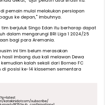
alu dekat," ujar pelatih asal Brasil itu.
Jadi pemain mulai melakukan persiapan
h bagus ke depan," imbuhnya.
tim berjuluk Singo Edan itu berharap dapat
guh dalam mengarungi BRI Liga 1 2024/25
an bagi para Aremania.
musim ini tim belum merasakan
 hasil imbang dua kali melawan Dewa
 kemudian kalah sekali dari Borneo FC
di posisi ke-14 klasemen sementara
p?p=latest
m/katakinidotcom/subscribe/
urnastv1825?sub_confirmation=1