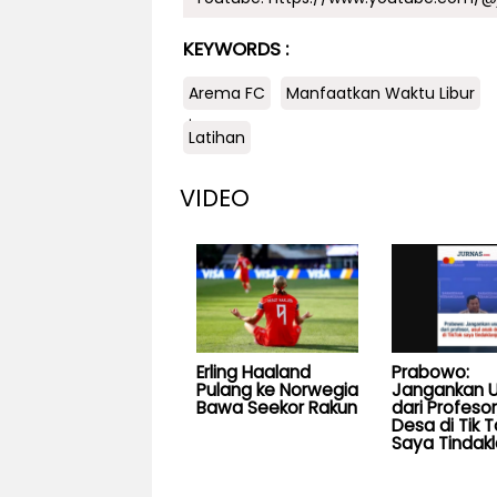
KEYWORDS :
Arema FC
Manfaatkan Waktu Libur
.
Latihan
VIDEO
Erling Haaland
Prabowo:
Pulang ke Norwegia
Jangankan U
Bawa Seekor Rakun
dari Profesor
Desa di Tik T
Saya Tindakl