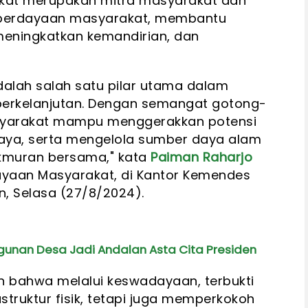
at merupakan mitra masyarakat dan
berdayaan masyarakat, membantu
eningkatkan kemandirian, dan
lah salah satu pilar utama dalam
rkelanjutan. Dengan semangat gotong-
syarakat mampu menggerakkan potensi
daya, serta mengelola sumber daya alam
kmuran bersama," kata
Paiman Raharjo
ayaan Masyarakat, di Kantor Kemendes
an, Selasa (27/8/2024).
unan Desa Jadi Andalan Asta Cita Presiden
bahwa melalui keswadayaan, terbukti
truktur fisik, tetapi juga memperkokoh