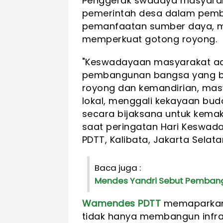
Penggerak swadaya masyarak
pemerintah desa dalam pem
pemanfaatan sumber daya, m
memperkuat gotong royong.
"Keswadayaan masyarakat ada
pembangunan bangsa yang be
royong dan kemandirian, ma
lokal, menggali kekayaan bu
secara bijaksana untuk kema
saat peringatan Hari Keswad
PDTT, Kalibata, Jakarta Selat
Baca juga :
Mendes Yandri Sebut Pembang
Wamendes PDTT
memaparkan 
tidak hanya membangun infras