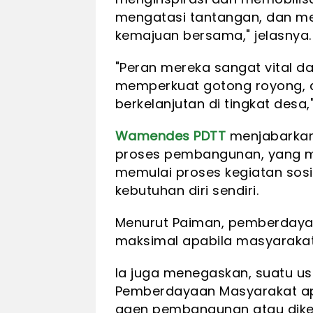
mengatasi tantangan, dan m
kemajuan bersama," jelasnya.
"Peran mereka sangat vital 
memperkuat gotong royong,
berkelanjutan di tingkat desa
Wamendes PDTT
menjabarkan
proses pembangunan, yang ma
memulai proses kegiatan sos
kebutuhan diri sendiri.
Menurut Paiman, pemberdayaa
maksimal apabila masyarakat it
Ia juga menegaskan, suatu usa
Pemberdayaan Masyarakat ap
agen pembangunan atau diken