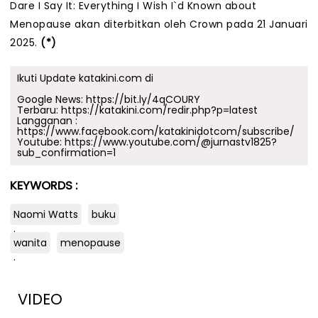
Dare I Say It: Everything I Wish I`d Known about
Menopause akan diterbitkan oleh Crown pada 21 Januari
2025.
(*)
Ikuti Update katakini.com di
Google News:
https://bit.ly/4qCOURY
Terbaru:
https://katakini.com/redir.php?p=latest
Langganan :
https://www.facebook.com/katakinidotcom/subscribe/
Youtube:
https://www.youtube.com/@jurnastv1825?
sub_confirmation=1
KEYWORDS :
Naomi Watts
buku
.
wanita
menopause
.
VIDEO