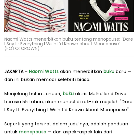
Naomi Watts menerbitkan buku tentang menopause: `Dare
I Say It: Everything I Wish I`d Known about Menopause`.
(FOTO: CROWN)
JAKARTA -
Naomi Watts
akan menerbitkan
buku
baru —
dan ini bukan memoar selebriti biasa.
Menjelang bulan Januari,
buku
aktris Mulholland Drive
berusia 55 tahun, akan muncul di rak-rak majalah "Dare
I Say It: Everything I Wish I`d Known About Menopause".
Seperti yang tersirat dalam judulnya, adalah panduan
untuk
menopause
— dan aspek-aspek lain dari