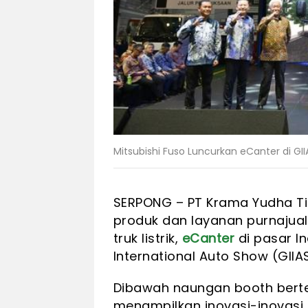
Mitsubishi Fuso Luncurkan eCanter di GI
SERPONG – PT Krama Yudha Tig
produk dan layanan purnajua
truk listrik,
eCanter
di pasar I
International Auto Show (GIIAS
Dibawah naungan booth berte
menampilkan inovasi-inovasi