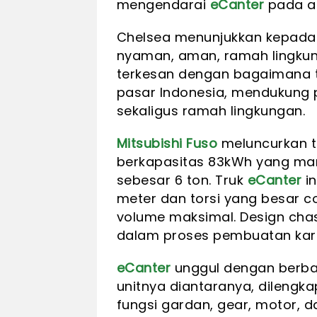
mengendarai
eCanter
pada ac
Chelsea menunjukkan kepad
nyaman, aman, ramah lingkun
terkesan dengan bagaimana tru
pasar Indonesia, mendukung 
sekaligus ramah lingkungan.
Mitsubishi Fuso
meluncurkan tr
berkapasitas 83kWh yang m
sebesar 6 ton. Truk
eCanter
in
meter dan torsi yang besar 
volume maksimal. Design ch
dalam proses pembuatan karo
eCanter
unggul dengan berbag
unitnya diantaranya, dileng
fungsi gardan, gear, motor,