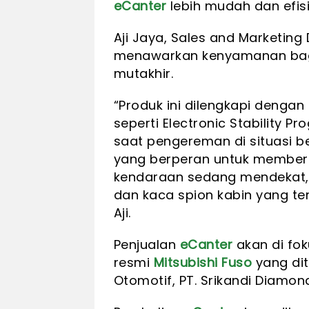
eCanter
lebih mudah dan efisi
Aji Jaya, Sales and Marketin
menawarkan kenyamanan bagi
mutakhir.
“Produk ini dilengkapi denga
seperti Electronic Stability 
saat pengereman di situasi b
yang berperan untuk memberi
kendaraan sedang mendekat,
dan kaca spion kabin yang te
Aji.
Penjualan
eCanter
akan di fok
resmi
Mitsubishi Fuso
yang dit
Otomotif, PT. Srikandi Diamon