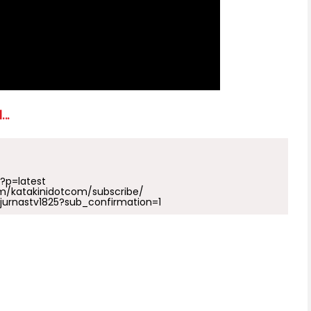
...
p?p=latest
m/katakinidotcom/subscribe/
urnastv1825?sub_confirmation=1