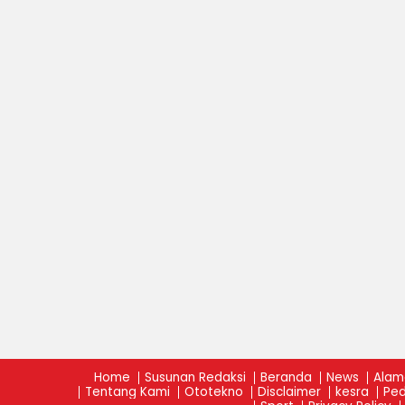
Home
Susunan Redaksi
Beranda
News
Alam
Tentang Kami
Ototekno
Disclaimer
kesra
Ped