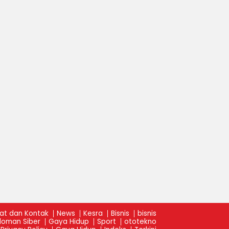
at dan Kontak
News
Kesra
Bisnis
bisnis
oman Siber
Gaya Hidup
Sport
ototekno