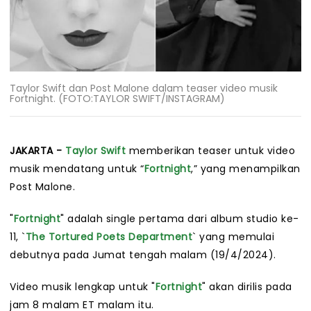
Taylor Swift dan Post Malone dalam teaser video musik
Fortnight. (FOTO:TAYLOR SWIFT/INSTAGRAM)
JAKARTA -
Taylor Swift
memberikan teaser untuk video
musik mendatang untuk “
Fortnight
,” yang menampilkan
Post Malone.
"
Fortnight
" adalah single pertama dari album studio ke-
11, `
The Tortured Poets Department
` yang memulai
debutnya pada Jumat tengah malam (19/4/2024).
Video musik lengkap untuk "
Fortnight
" akan dirilis pada
jam 8 malam ET malam itu.