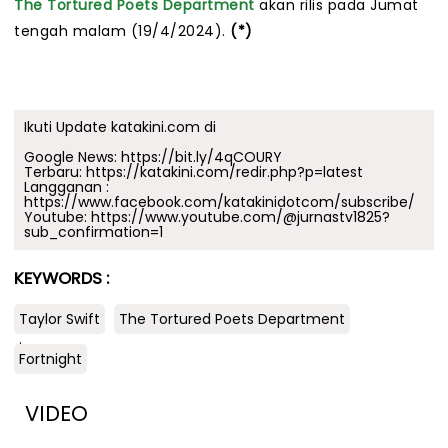
The Tortured Poets Department
akan rilis pada Jumat
tengah malam (19/4/2024).
(*)
Ikuti Update katakini.com di
Google News:
https://bit.ly/4qCOURY
Terbaru:
https://katakini.com/redir.php?p=latest
Langganan :
https://www.facebook.com/katakinidotcom/subscribe/
Youtube:
https://www.youtube.com/@jurnastv1825?
sub_confirmation=1
KEYWORDS :
Taylor Swift
The Tortured Poets Department
.
Fortnight
VIDEO