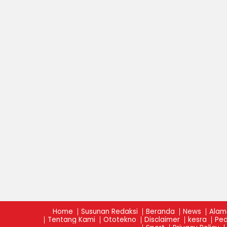
Home
Susunan Redaksi
Beranda
News
Alam
Tentang Kami
Ototekno
Disclaimer
kesra
Ped