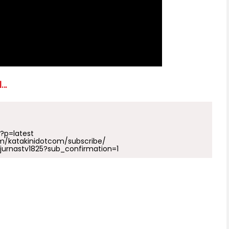
...
p?p=latest
m/katakinidotcom/subscribe/
urnastv1825?sub_confirmation=1