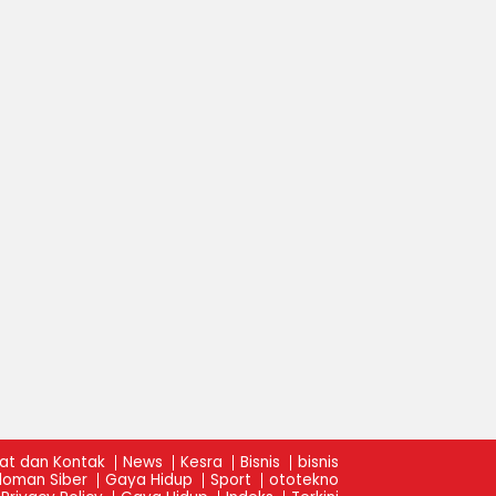
at dan Kontak
News
Kesra
Bisnis
bisnis
oman Siber
Gaya Hidup
Sport
ototekno