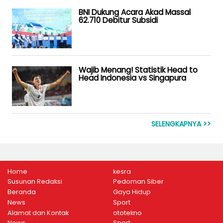
BNI Dukung Acara Akad Massal
62.710 Debitur Subsidi
Wajib Menang! Statistik Head to
Head Indonesia vs Singapura
SELENGKAPNYA >>
Home
kesra
Susunan Redaksi
Pedoman Siber
Beranda
Gaya Hidup
News
Sport
Alamat dan Kontak
ototekno
News
Sport