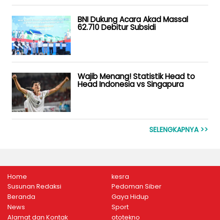
BNI Dukung Acara Akad Massal
62.710 Debitur Subsidi
Wajib Menang! Statistik Head to
Head Indonesia vs Singapura
SELENGKAPNYA >>
Home
kesra
Susunan Redaksi
Pedoman Siber
Beranda
Gaya Hidup
News
Sport
Alamat dan Kontak
ototekno