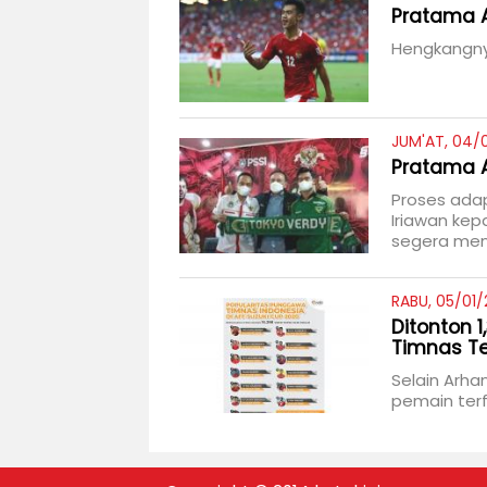
Pratama 
Hengkangny
JUM'AT, 04/
Pratama A
Proses ada
Iriawan kep
segera meny
RABU, 05/01/
Ditonton 1
Timnas Te
Selain Arha
pemain terf