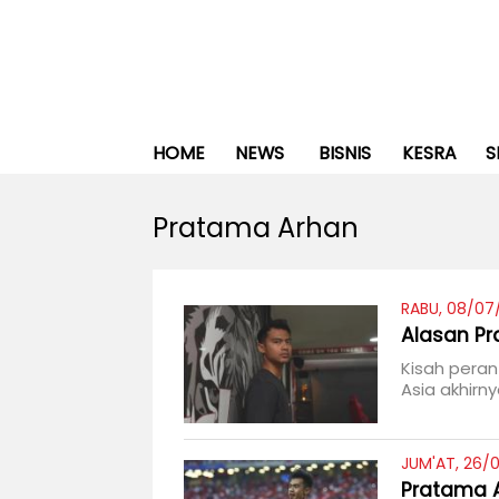
HOME
NEWS
BISNIS
KESRA
S
Pratama Arhan
RABU, 08/07
Alasan Pr
Kisah peran
Asia akhirn
JUM'AT, 26/
Pratama A