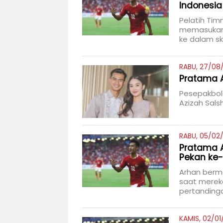
Indonesia
Pelatih Timn
memasukan
ke dalam s
RABU, 27/08/
Pratama A
Pesepakbol
Azizah Sals
RABU, 05/02/
Pratama A
Pekan ke
Arhan berma
saat merek
pertandinga
KAMIS, 02/01